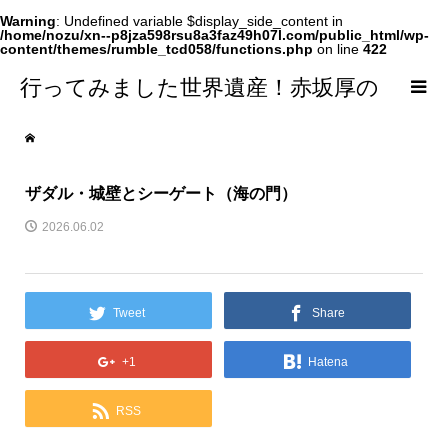
Warning
: Undefined variable $display_side_content in
/home/nozu/xn--p8jza598rsu8a3faz49h07l.com/public_html/wp-
content/themes/rumble_tcd058/functions.php
on line
422
行ってみました世界遺産！赤坂厚の
world Heritage
ザダル・城壁とシーゲート（海の門）
2026.06.02
Tweet
Share
+1
Hatena
RSS