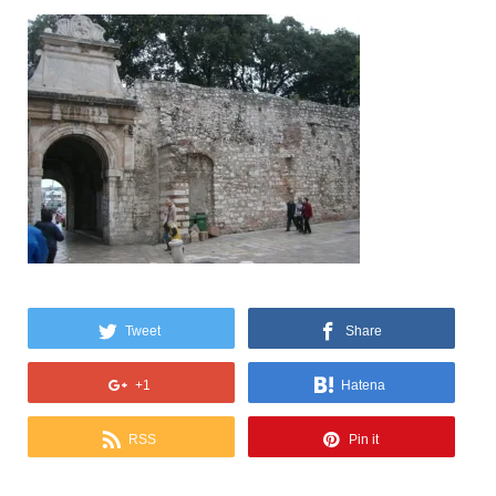
Tweet
Share
+1
Hatena
RSS
Pin it