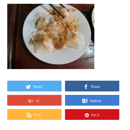
Tweet
Share
+1
Hatena
RSS
Pin it