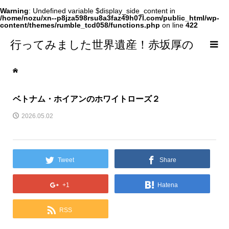
Warning
: Undefined variable $display_side_content in
/home/nozu/xn--p8jza598rsu8a3faz49h07l.com/public_html/wp-
content/themes/rumble_tcd058/functions.php
on line
422
行ってみました世界遺産！赤坂厚の
world Heritage
ベトナム・ホイアンのホワイトローズ２
2026.05.02
Tweet
Share
+1
Hatena
RSS