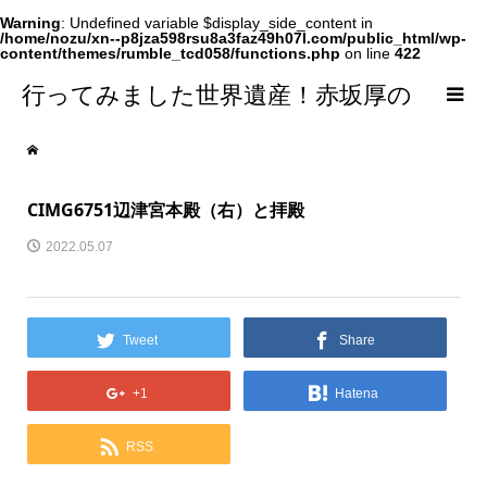
Warning
: Undefined variable $display_side_content in
/home/nozu/xn--p8jza598rsu8a3faz49h07l.com/public_html/wp-
content/themes/rumble_tcd058/functions.php
on line
422
行ってみました世界遺産！赤坂厚の
world Heritage
CIMG6751辺津宮本殿（右）と拝殿
2022.05.07
Tweet
Share
+1
Hatena
RSS