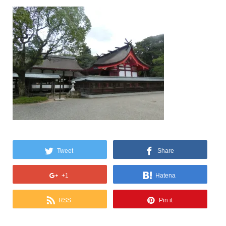
Tweet
Share
+1
Hatena
RSS
Pin it