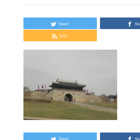
Tweet
Sh
RSS
Tweet
Sh