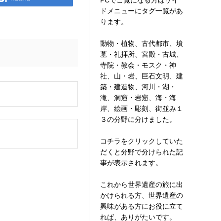
PCでご覧になる方はサイ
ドメニューにタグ一覧があ
ります。
動物・植物、古代都市、墳
墓・礼拝所、宮殿・古城、
寺院・教会・モスク・神
社、山・岩、巨石文明、建
築・建造物、河川・湖・
。
滝、洞窟・岩窟、海・海
岸、絵画・彫刻、街並み１
３の分野に分けました。
コチラをクリックしていた
だくと分野で分けられた記
事が表示されます。
これから世界遺産の旅に出
かけられる方、世界遺産の
興味がある方にお役に立て
れば、ありがたいです。