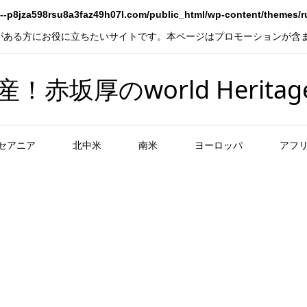
--p8jza598rsu8a3faz49h07l.com/public_html/wp-content/themes/
がある方にお役に立ちたいサイトです。本ページはプロモーションが含
坂厚のworld Heritag
セアニア
北中米
南米
ヨーロッパ
アフ