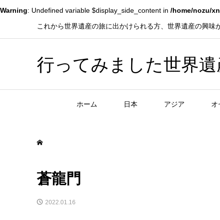
Warning
: Undefined variable $display_side_content in
/home/nozu/xn
これから世界遺産の旅に出かけられる方、世界遺産の興味
行ってみました世界遺産！赤
ホーム
日本
アジア
オ
蒼龍門
2022.01.16