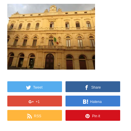
Tweet
Share
+1
Hatena
RSS
Pin it