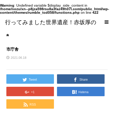
Warning
: Undefined variable $display_side_content in
/home/nozu/xn--p8jza598rsu8a3faz49h07l.com/public_html/wp-
content/themes/rumble_tcd058/functions.php
on line
422
行ってみました世界遺産！赤坂厚の
world Heritage
市庁舎
2021.06.18
Tweet
Share
+1
Hatena
RSS