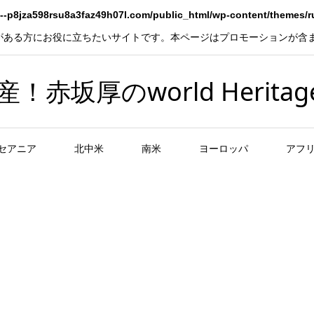
--p8jza598rsu8a3faz49h07l.com/public_html/wp-content/themes/
がある方にお役に立ちたいサイトです。本ページはプロモーションが含
坂厚のworld Heritag
セアニア
北中米
南米
ヨーロッパ
アフ