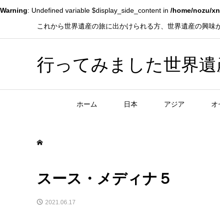
Warning
: Undefined variable $display_side_content in
/home/nozu/xn
これから世界遺産の旅に出かけられる方、世界遺産の興味
行ってみました世界遺産！赤
ホーム
日本
アジア
オ
スース・メディナ５
2021.06.17