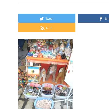
Tweet
Sh
RSS