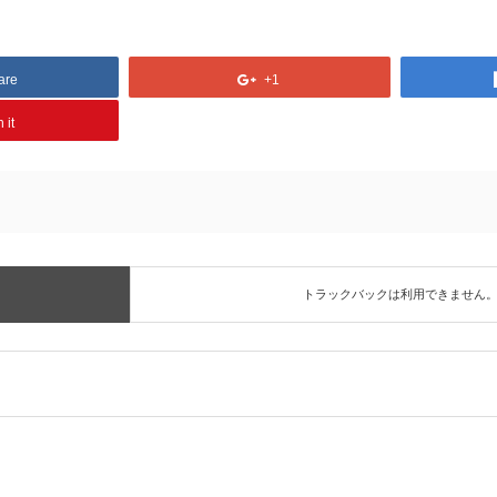
are
+1
 it
トラックバックは利用できません