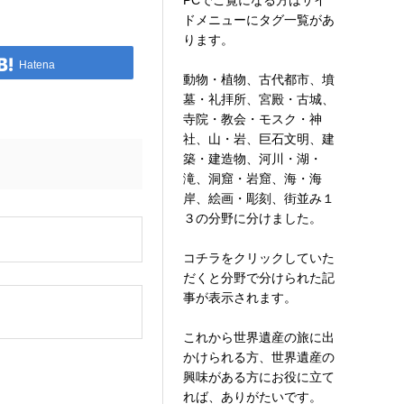
PCでご覧になる方はサイ
ドメニューにタグ一覧があ
ります。
Hatena
動物・植物、古代都市、墳
墓・礼拝所、宮殿・古城、
寺院・教会・モスク・神
社、山・岩、巨石文明、建
築・建造物、河川・湖・
滝、洞窟・岩窟、海・海
岸、絵画・彫刻、街並み１
３の分野に分けました。
。
コチラをクリックしていた
だくと分野で分けられた記
事が表示されます。
これから世界遺産の旅に出
かけられる方、世界遺産の
興味がある方にお役に立て
れば、ありがたいです。