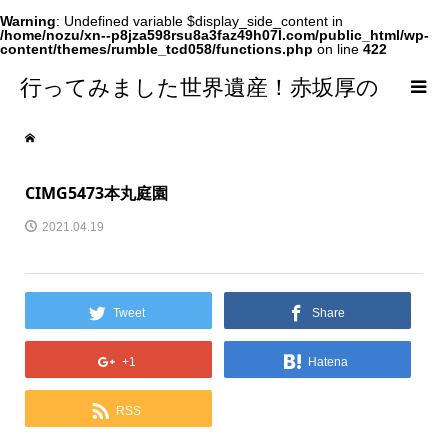
Warning
: Undefined variable $display_side_content in
/home/nozu/xn--p8jza598rsu8a3faz49h07l.com/public_html/wp-
content/themes/rumble_tcd058/functions.php
on line
422
行ってみました世界遺産！赤坂厚の
world Heritage
CIMG5473本丸庭園
2021.04.19
Tweet
Share
+1
Hatena
RSS