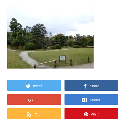
Tweet
Share
+1
Hatena
RSS
Pin it