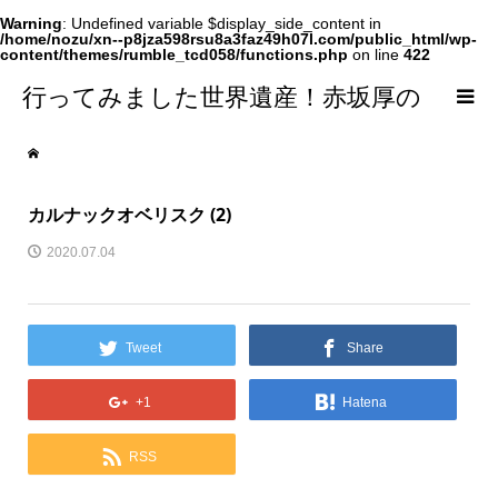
Warning
: Undefined variable $display_side_content in
/home/nozu/xn--p8jza598rsu8a3faz49h07l.com/public_html/wp-
content/themes/rumble_tcd058/functions.php
on line
422
行ってみました世界遺産！赤坂厚の
world Heritage
カルナックオベリスク (2)
2020.07.04
Tweet
Share
+1
Hatena
RSS