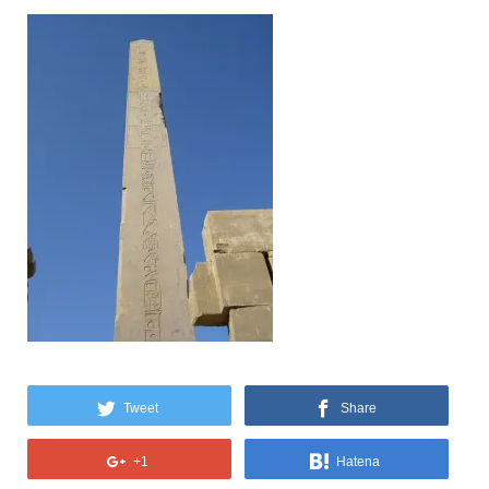
Tweet
Share
+1
Hatena