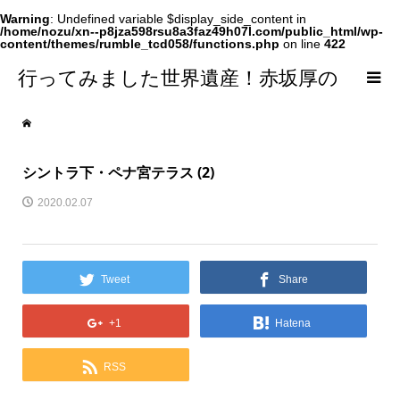
Warning
: Undefined variable $display_side_content in
/home/nozu/xn--p8jza598rsu8a3faz49h07l.com/public_html/wp-
content/themes/rumble_tcd058/functions.php
on line
422
行ってみました世界遺産！赤坂厚の
world Heritage
シントラ下・ペナ宮テラス (2)
2020.02.07
Tweet
Share
+1
Hatena
RSS