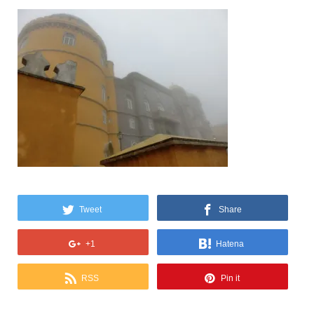
Tweet
Share
+1
Hatena
RSS
Pin it