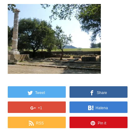
Tweet
Share
+1
Hatena
RSS
Pin it