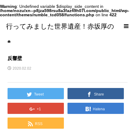
Warning
: Undefined variable $display_side_content in
/home/nozu/xn--p8jza598rsu8a3faz49h07l.com/public_html/wp-
content/themes/rumble_tcd058/functions.php
on line
422
行ってみました世界遺産！赤坂厚の
world Heritage
反響壁
2020.02.02
Tweet
Share
+1
Hatena
RSS