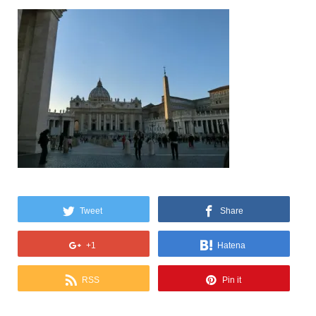
Tweet
Share
+1
Hatena
RSS
Pin it