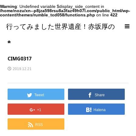
Warning
: Undefined variable $display_side_content in
/home/nozu/xn--p8jza598rsu8a3faz49h07l.com/public_html/wp-
content/themes/rumble_tcd058/functions.php
on line
422
行ってみました世界遺産！赤坂厚の
world Heritage
CIMG0317
2019.12.21
Tweet
Share
+1
Hatena
RSS