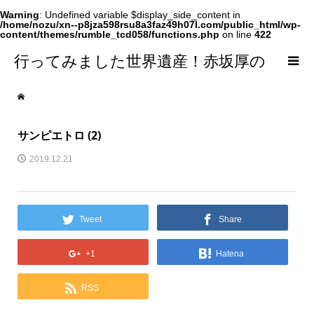
Warning
: Undefined variable $display_side_content in
/home/nozu/xn--p8jza598rsu8a3faz49h07l.com/public_html/wp-
content/themes/rumble_tcd058/functions.php
on line
422
行ってみました世界遺産！赤坂厚の
world Heritage
サンピエトロ (2)
2019.12.21
Tweet
Share
+1
Hatena
RSS