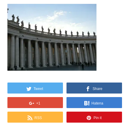
Tweet
Share
+1
Hatena
RSS
Pin it