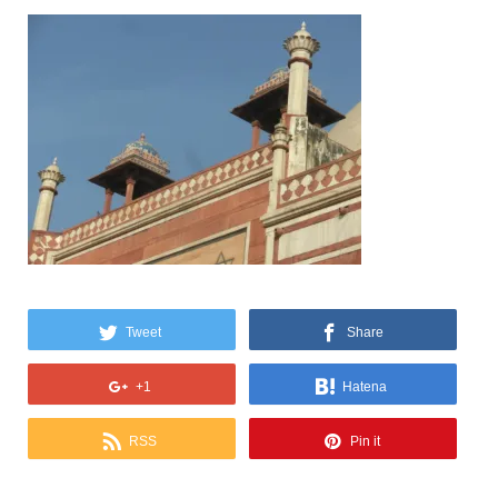
Tweet
Share
+1
Hatena
RSS
Pin it