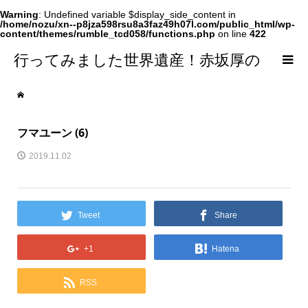
Warning
: Undefined variable $display_side_content in
/home/nozu/xn--p8jza598rsu8a3faz49h07l.com/public_html/wp-
content/themes/rumble_tcd058/functions.php
on line
422
行ってみました世界遺産！赤坂厚の
world Heritage
フマユーン (6)
2019.11.02
Tweet
Share
+1
Hatena
RSS