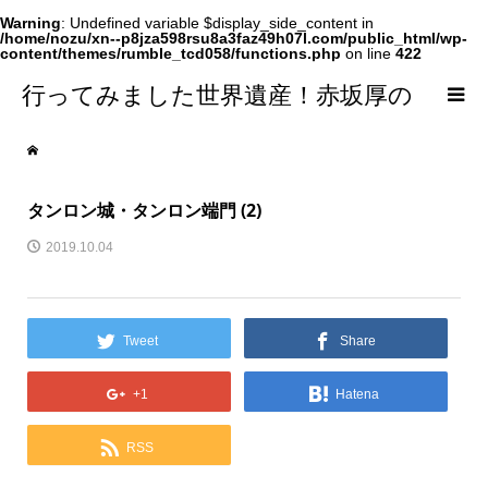
Warning
: Undefined variable $display_side_content in
/home/nozu/xn--p8jza598rsu8a3faz49h07l.com/public_html/wp-
content/themes/rumble_tcd058/functions.php
on line
422
行ってみました世界遺産！赤坂厚の
world Heritage
タンロン城・タンロン端門 (2)
2019.10.04
Tweet
Share
+1
Hatena
RSS