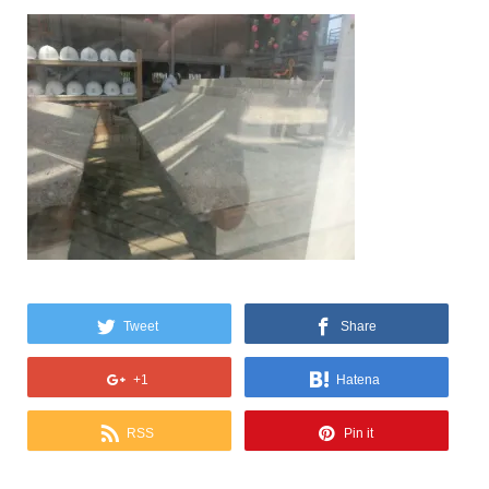
Tweet
Share
+1
Hatena
RSS
Pin it