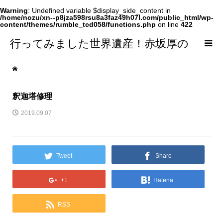
Warning
: Undefined variable $display_side_content in
/home/nozu/xn--p8jza598rsu8a3faz49h07l.com/public_html/wp-
content/themes/rumble_tcd058/functions.php
on line
422
行ってみました世界遺産！赤坂厚の
world Heritage
釈迦塔修理
2019.09.07
Tweet
Share
+1
Hatena
RSS