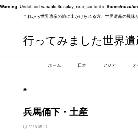
Warning
: Undefined variable $display_side_content in
/home/nozu/xn
これから世界遺産の旅に出かけられる方、世界遺産の興味
行ってみました世界遺産！赤
ホーム
日本
アジア
オ
兵馬俑下・土産
2018.05.11