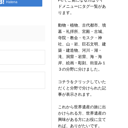
PCでご覧になる方はサイ
Hatena
ドメニューにタグ一覧があ
ります。
動物・植物、古代都市、墳
墓・礼拝所、宮殿・古城、
寺院・教会・モスク・神
社、山・岩、巨石文明、建
築・建造物、河川・湖・
滝、洞窟・岩窟、海・海
。
岸、絵画・彫刻、街並み１
３の分野に分けました。
コチラをクリックしていた
だくと分野で分けられた記
事が表示されます。
これから世界遺産の旅に出
かけられる方、世界遺産の
興味がある方にお役に立て
れば、ありがたいです。