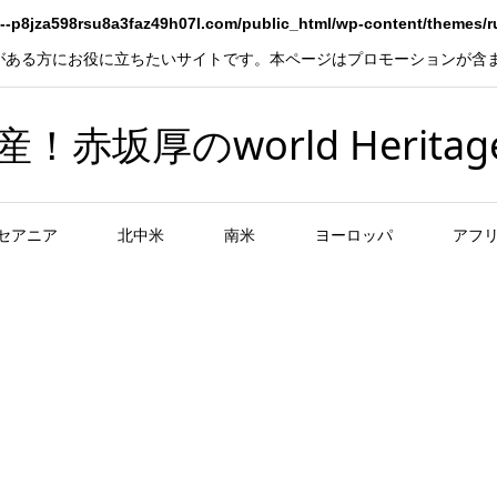
--p8jza598rsu8a3faz49h07l.com/public_html/wp-content/themes/
がある方にお役に立ちたいサイトです。本ページはプロモーションが含
坂厚のworld Heritag
セアニア
北中米
南米
ヨーロッパ
アフ