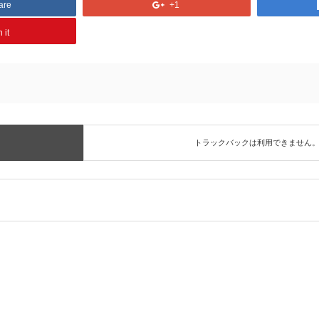
are
+1
 it
トラックバックは利用できません