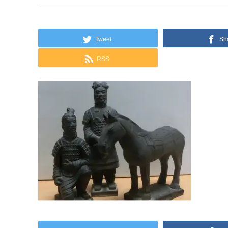
Tweet
Sh
RSS