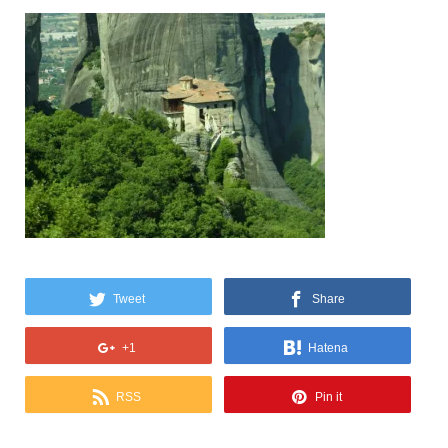
Tweet
Share
+1
Hatena
RSS
Pin it