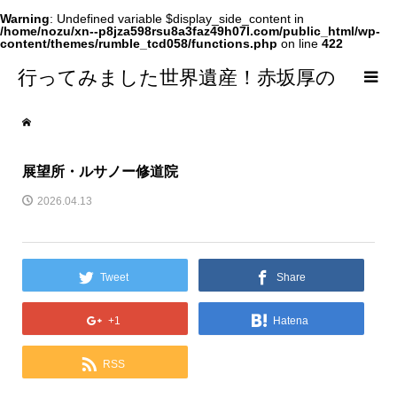
Warning
: Undefined variable $display_side_content in
/home/nozu/xn--p8jza598rsu8a3faz49h07l.com/public_html/wp-
content/themes/rumble_tcd058/functions.php
on line
422
行ってみました世界遺産！赤坂厚の
world Heritage
展望所・ルサノー修道院
2026.04.13
Tweet
Share
+1
Hatena
RSS