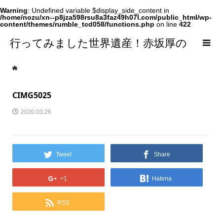
Warning
: Undefined variable $display_side_content in
/home/nozu/xn--p8jza598rsu8a3faz49h07l.com/public_html/wp-
content/themes/rumble_tcd058/functions.php
on line
422
行ってみました世界遺産！赤坂厚の
world Heritage
CIMG5025
2020.03.26
Tweet
Share
+1
Hatena
RSS