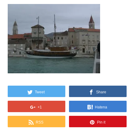
Tweet
Share
+1
Hatena
RSS
Pin it