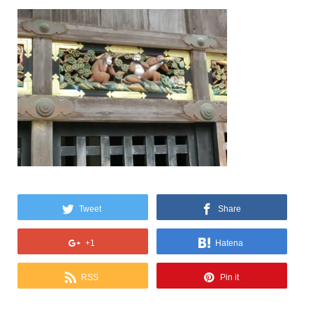
Tweet
Share
+1
Hatena
RSS
Pin it