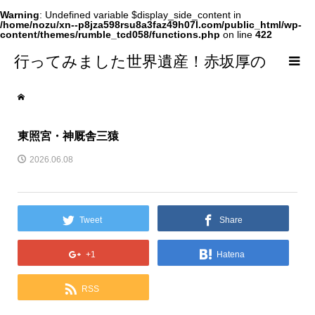
Warning
: Undefined variable $display_side_content in
/home/nozu/xn--p8jza598rsu8a3faz49h07l.com/public_html/wp-
content/themes/rumble_tcd058/functions.php
on line
422
行ってみました世界遺産！赤坂厚の
world Heritage
東照宮・神厩舎三猿
2026.06.08
Tweet
Share
+1
Hatena
RSS