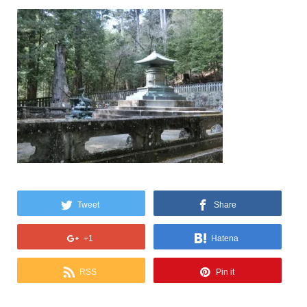
Tweet
Share
+1
Hatena
RSS
Pin it