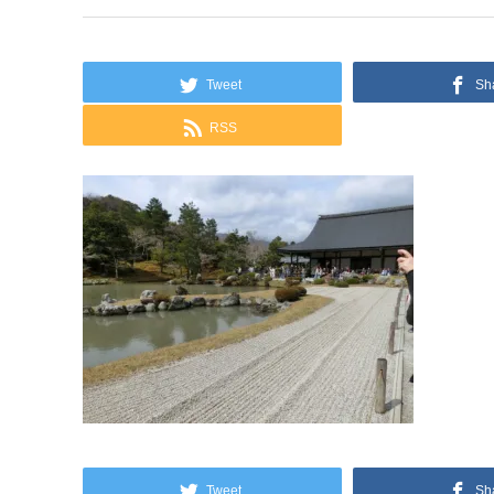
Tweet
Sh
RSS
Tweet
Sh