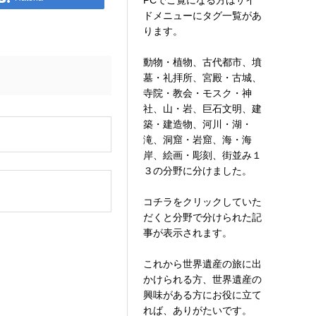
PCでご覧になる方はサイ
ドメニューにタグ一覧があ
ります。
動物・植物、古代都市、墳
墓・礼拝所、宮殿・古城、
寺院・教会・モスク・神
社、山・岩、巨石文明、建
築・建造物、河川・湖・
。
滝、洞窟・岩窟、海・海
岸、絵画・彫刻、街並み１
３の分野に分けました。
コチラをクリックしていた
だくと分野で分けられた記
事が表示されます。
これから世界遺産の旅に出
かけられる方、世界遺産の
興味がある方にお役に立て
れば、ありがたいです。