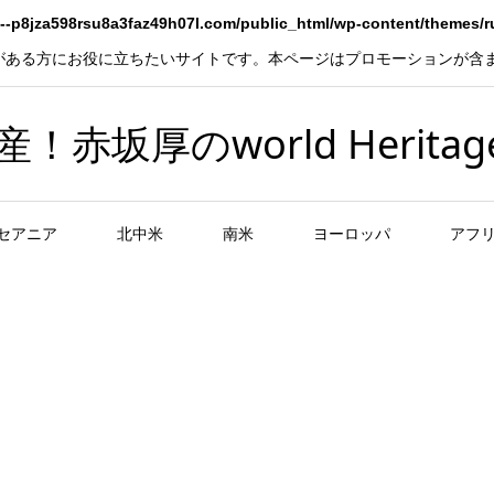
--p8jza598rsu8a3faz49h07l.com/public_html/wp-content/themes/
がある方にお役に立ちたいサイトです。本ページはプロモーションが含
坂厚のworld Heritag
セアニア
北中米
南米
ヨーロッパ
アフ