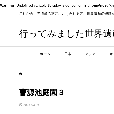
Warning
: Undefined variable $display_side_content in
/home/nozu/xn
これから世界遺産の旅に出かけられる方、世界遺産の興味
行ってみました世界遺産！赤
ホーム
日本
アジア
オ
曹源池庭園３
2026.03.06