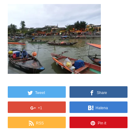
Tweet
Share
+1
Hatena
RSS
Pin it