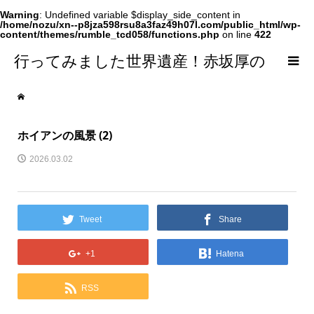
Warning
: Undefined variable $display_side_content in
/home/nozu/xn--p8jza598rsu8a3faz49h07l.com/public_html/wp-
content/themes/rumble_tcd058/functions.php
on line
422
行ってみました世界遺産！赤坂厚の
world Heritage
ホイアンの風景 (2)
2026.03.02
Tweet
Share
+1
Hatena
RSS