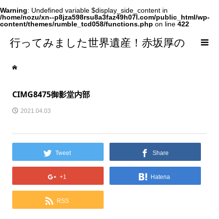
Warning
: Undefined variable $display_side_content in
/home/nozu/xn--p8jza598rsu8a3faz49h07l.com/public_html/wp-
content/themes/rumble_tcd058/functions.php
on line
422
行ってみました世界遺産！赤坂厚の
world Heritage
CIMG8475御影堂内部
2021.04.03
Tweet
Share
+1
Hatena
RSS