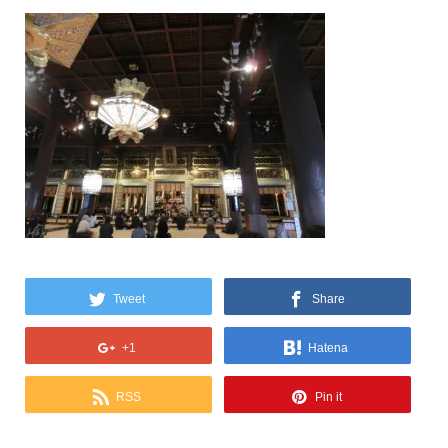
Tweet
Share
+1
Hatena
RSS
Pin it