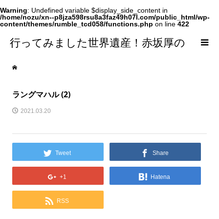
Warning
: Undefined variable $display_side_content in
/home/nozu/xn--p8jza598rsu8a3faz49h07l.com/public_html/wp-
content/themes/rumble_tcd058/functions.php
on line
422
行ってみました世界遺産！赤坂厚の
world Heritage
ラングマハル (2)
2021.03.20
Tweet
Share
+1
Hatena
RSS