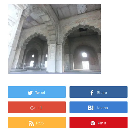
Tweet
Share
+1
Hatena
RSS
Pin it