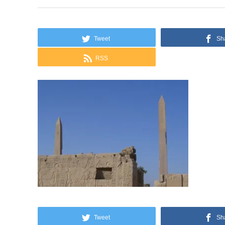
Tweet
Sh
RSS
Tweet
Sh