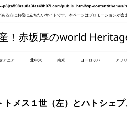
--p8jza598rsu8a3faz49h07l.com/public_html/wp-content/themes/
がある方にお役に立ちたいサイトです。本ページはプロモーションが含
坂厚のworld Heritag
セアニア
北中米
南米
ヨーロッパ
アフ
)トトメス１世（左）とハトシェプ