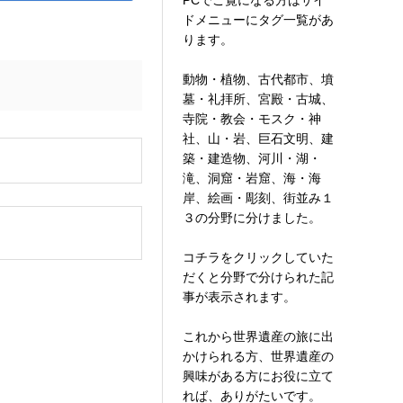
PCでご覧になる方はサイ
ドメニューにタグ一覧があ
ります。
動物・植物、古代都市、墳
墓・礼拝所、宮殿・古城、
寺院・教会・モスク・神
社、山・岩、巨石文明、建
築・建造物、河川・湖・
。
滝、洞窟・岩窟、海・海
岸、絵画・彫刻、街並み１
３の分野に分けました。
コチラをクリックしていた
だくと分野で分けられた記
事が表示されます。
これから世界遺産の旅に出
かけられる方、世界遺産の
興味がある方にお役に立て
れば、ありがたいです。