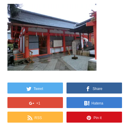
Tweet
Share
+1
Hatena
RSS
Pin it