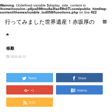
Warning
: Undefined variable $display_side_content in
/home/nozu/xn--p8jza598rsu8a3faz49h07l.com/public_html/wp-
content/themes/rumble_tcd058/functions.php
on line
422
行ってみました世界遺産！赤坂厚の
world Heritage
移殿
2020.05.12
Tweet
Share
+1
Hatena
RSS