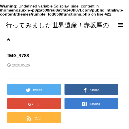
Warning
: Undefined variable $display_side_content in
/home/nozu/xn--p8jza598rsu8a3faz49h07l.com/public_html/wp-
content/themes/rumble_tcd058/functions.php
on line
422
行ってみました世界遺産！赤坂厚の
world Heritage
IMG_3788
2020.05.26
Tweet
Share
+1
Hatena
RSS