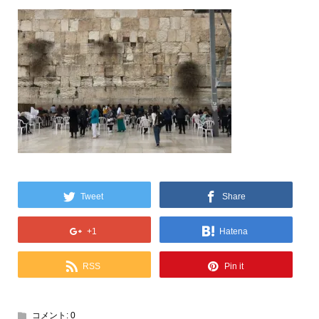
Tweet
Share
+1
Hatena
RSS
Pin it
コメント:
0