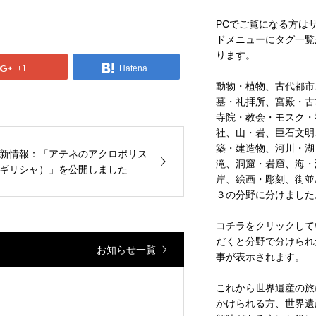
PCでご覧になる方は
ドメニューにタグ一覧
ります。
+1
Hatena
動物・植物、古代都市
墓・礼拝所、宮殿・古
寺院・教会・モスク・
社、山・岩、巨石文明
築・建造物、河川・湖
新情報：「アテネのアクロポリス
滝、洞窟・岩窟、海・
ギリシャ）」を公開しました
岸、絵画・彫刻、街並
３の分野に分けました
コチラをクリックして
だくと分野で分けられ
お知らせ一覧
事が表示されます。
これから世界遺産の旅
かけられる方、世界遺