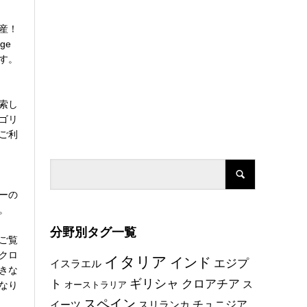
産！
ge
す。
索し
ゴリ
ご利
ーの
。
分野別タグ一覧
ご覧
クロ
イタリア
インド
エジプ
イスラエル
きな
ト
ギリシャ
クロアチア
ス
なり
オーストラリア
スペイン
チュニジア
イーツ
スリランカ