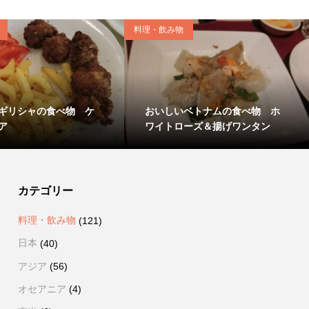
料理・飲み物
ギリシャの食べ物 ケ
おいしいベトナムの食べ物 ホ
ア
ワイトローズ＆揚げワンタン
カテゴリー
料理・飲み物
(121)
日本
(40)
アジア
(56)
オセアニア
(4)