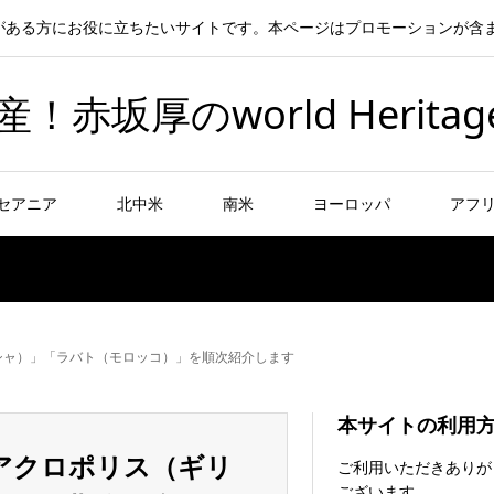
がある方にお役に立ちたいサイトです。本ページはプロモーションが含
坂厚のworld Heritag
セアニア
北中米
南米
ヨーロッパ
アフ
シャ）」「ラバト（モロッコ）」を順次紹介します
本サイトの利用
アクロポリス（ギリ
ご利用いただきありが
ございます。