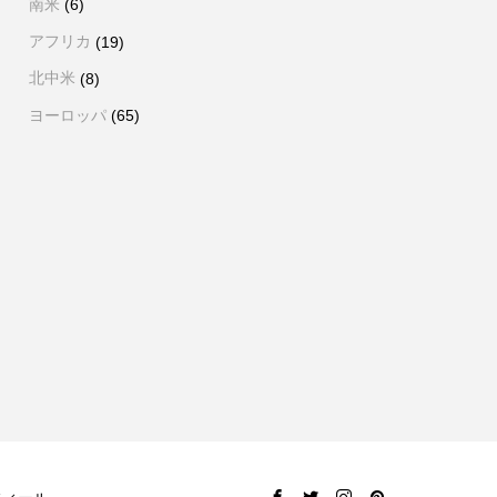
南米
(6)
アフリカ
(19)
北中米
(8)
ヨーロッパ
(65)