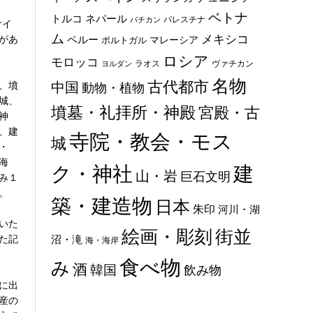
ベトナ
トルコ
ネパール
パレスチナ
バチカン
サイ
ム
メキシコ
があ
ペルー
マレーシア
ポルトガル
ロシア
モロッコ
ラオス
ヴァチカン
ヨルダン
名物
古代都市
、墳
中国
動物・植物
城、
墳墓・礼拝所・神殿
宮殿・古
神
、建
寺院・教会・モス
城
・
海
ク・神社
建
山・岩
巨石文明
み１
。
築・建造物
日本
朱印
河川・湖
いた
絵画・彫刻
街並
た記
沼・滝
海・海岸
食べ物
み
酒
韓国
飲み物
に出
産の