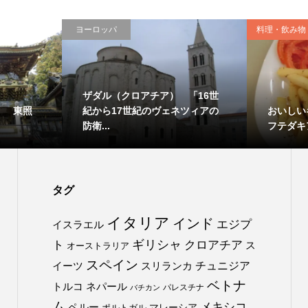
ヨーロッパ
料理・飲み物
ザダル（クロアチア） 「16世
） 東照
おいしい
紀から17世紀のヴェネツィアの
フテダキ
防衛...
タグ
イタリア
インド
エジプ
イスラエル
ト
ギリシャ
クロアチア
ス
オーストラリア
スペイン
チュニジア
イーツ
スリランカ
ベトナ
トルコ
ネパール
パレスチナ
バチカン
ム
メキシコ
ペルー
マレーシア
ポルトガル