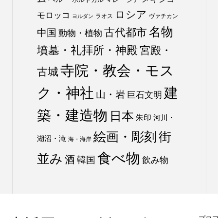
ロシア
モロッコ
ラオス
ヴァチカン
ヨルダン
名物
古代都市
中国
動物・植物
墳墓・礼拝所・神殿
宮殿・
寺院・教会・モス
古城
ク・神社
建
山・岩
巨石文明
築・建造物
日本
朱印
河川・
絵画・彫刻
街
湖沼・滝
海・海岸
食べ物
並み
酒
韓国
飲み物