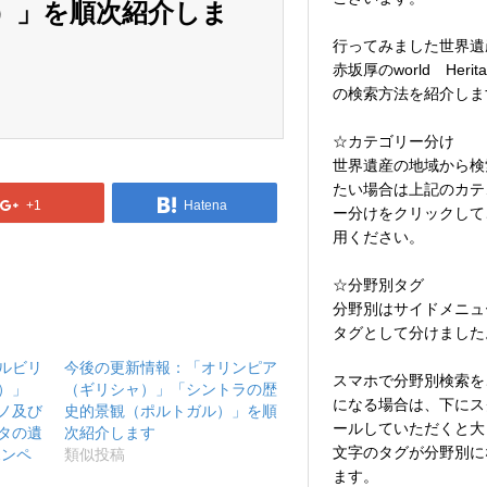
）」を順次紹介しま
行ってみました世界遺
赤坂厚のworld Herita
の検索方法を紹介しま
☆カテゴリー分け
世界遺産の地域から検
たい場合は上記のカテ
+1
Hatena
ー分けをクリックして
用ください。
☆分野別タグ
分野別はサイドメニュ
タグとして分けました
ルビリ
今後の更新情報：「オリンピア
スマホで分野別検索を
）」
（ギリシャ）」「シントラの歴
になる場合は、下にス
ノ及び
史的景観（ポルトガル）」を順
ールしていただくと大
タの遺
次紹介します
文字のタグが分野別に
ポンペ
類似投稿
ます。