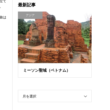
立て
最新記事
。
アジア
旅は
ミーソン聖域（ベトナム）
月を選択