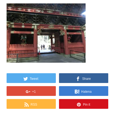
Tweet
Share
+1
Hatena
RSS
Pin it