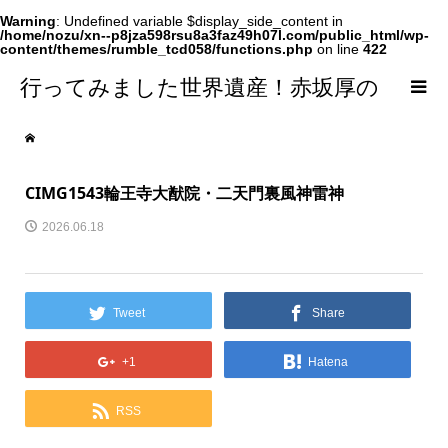
Warning
: Undefined variable $display_side_content in
/home/nozu/xn--p8jza598rsu8a3faz49h07l.com/public_html/wp-
content/themes/rumble_tcd058/functions.php
on line
422
行ってみました世界遺産！赤坂厚の
world Heritage
CIMG1543輪王寺大猷院・二天門裏風神雷神
2026.06.18
Tweet
Share
+1
Hatena
RSS