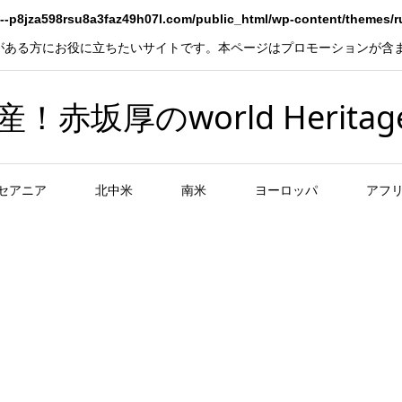
--p8jza598rsu8a3faz49h07l.com/public_html/wp-content/themes/
がある方にお役に立ちたいサイトです。本ページはプロモーションが含
坂厚のworld Heritag
セアニア
北中米
南米
ヨーロッパ
アフ