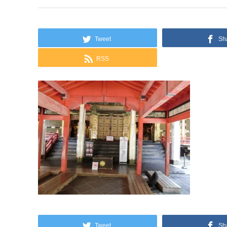
Tweet
Sh
RSS
Tweet
Sh