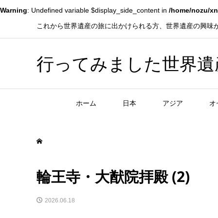
Warning
: Undefined variable $display_side_content in
/home/nozu/xn
これから世界遺産の旅に出かけられる方、世界遺産の興味
行ってみました世界遺産！赤
ホーム
日本
アジア
オ
輪王寺・大猷院拝殿 (2)
2026.06.18