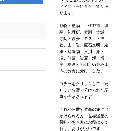
PCでご覧になる方はサイ
ドメニューにタグ一覧があ
ります。
動物・植物、古代都市、墳
墓・礼拝所、宮殿・古城、
寺院・教会・モスク・神
社、山・岩、巨石文明、建
築・建造物、河川・湖・
。
滝、洞窟・岩窟、海・海
岸、絵画・彫刻、街並み１
３の分野に分けました。
コチラをクリックしていた
だくと分野で分けられた記
事が表示されます。
これから世界遺産の旅に出
かけられる方、世界遺産の
興味がある方にお役に立て
れば、ありがたいです。