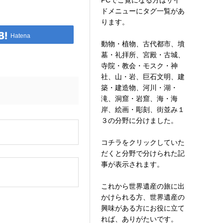
PCでご覧になる方はサイ
ドメニューにタグ一覧があ
ります。
Hatena
動物・植物、古代都市、墳
墓・礼拝所、宮殿・古城、
寺院・教会・モスク・神
社、山・岩、巨石文明、建
築・建造物、河川・湖・
滝、洞窟・岩窟、海・海
岸、絵画・彫刻、街並み１
３の分野に分けました。
。
コチラをクリックしていた
だくと分野で分けられた記
事が表示されます。
これから世界遺産の旅に出
かけられる方、世界遺産の
興味がある方にお役に立て
れば、ありがたいです。