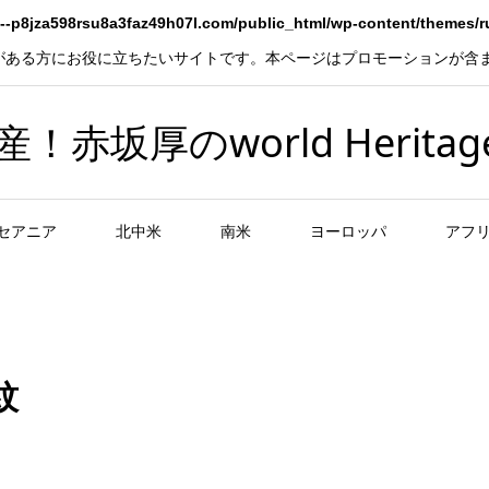
--p8jza598rsu8a3faz49h07l.com/public_html/wp-content/themes/
がある方にお役に立ちたいサイトです。本ページはプロモーションが含
坂厚のworld Heritag
セアニア
北中米
南米
ヨーロッパ
アフ
紋