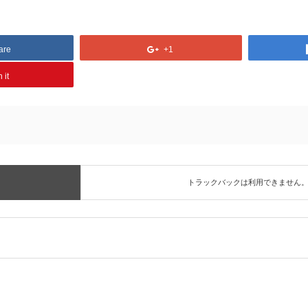
are
+1
 it
トラックバックは利用できません