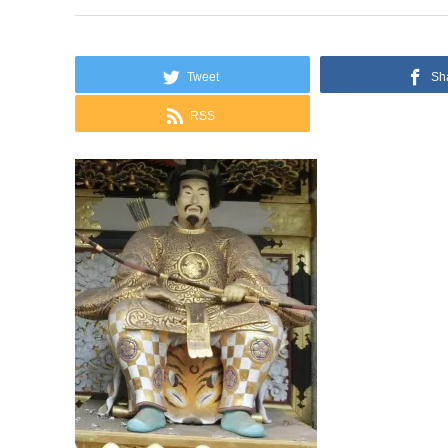
Tweet
Sh
RSS