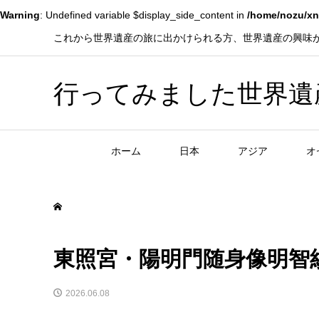
Warning
: Undefined variable $display_side_content in
/home/nozu/xn
これから世界遺産の旅に出かけられる方、世界遺産の興味
行ってみました世界遺産！赤
ホーム
日本
アジア
オ
東照宮・陽明門随身像明智
2026.06.08