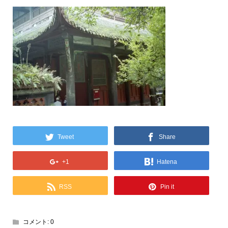
Tweet
Share
+1
Hatena
RSS
Pin it
コメント:
0