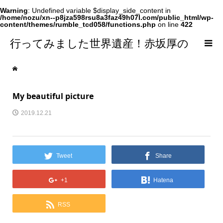
Warning
: Undefined variable $display_side_content in
/home/nozu/xn--p8jza598rsu8a3faz49h07l.com/public_html/wp-
content/themes/rumble_tcd058/functions.php
on line
422
行ってみました世界遺産！赤坂厚の
world Heritage
My beautiful picture
2019.12.21
Tweet
Share
+1
Hatena
RSS