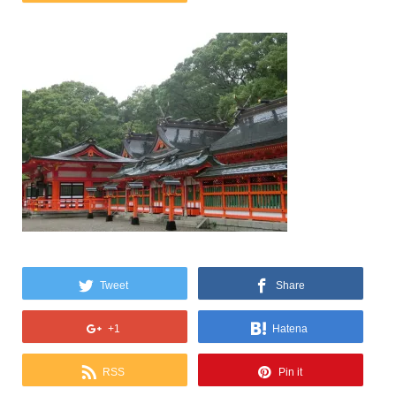
Tweet
Share
+1
Hatena
RSS
Pin it