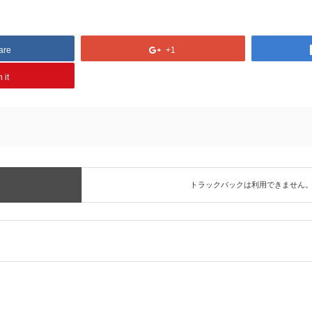
are
+1
 it
トラックバックは利用できません