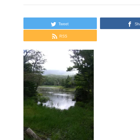
Tweet
Sh
RSS