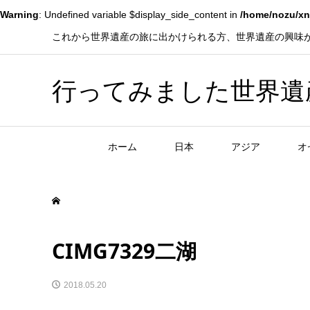
Warning
: Undefined variable $display_side_content in
/home/nozu/xn
これから世界遺産の旅に出かけられる方、世界遺産の興味
行ってみました世界遺産！赤
ホーム
日本
アジア
オ
CIMG7329二湖
2018.05.20