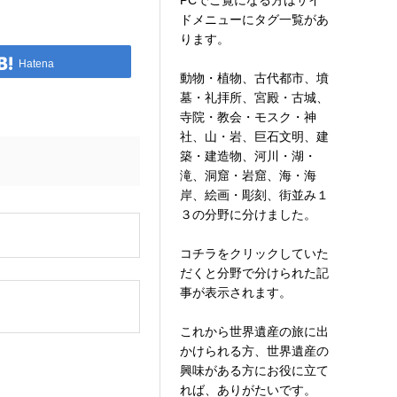
PCでご覧になる方はサイ
ドメニューにタグ一覧があ
ります。
Hatena
動物・植物、古代都市、墳
墓・礼拝所、宮殿・古城、
寺院・教会・モスク・神
社、山・岩、巨石文明、建
築・建造物、河川・湖・
滝、洞窟・岩窟、海・海
岸、絵画・彫刻、街並み１
３の分野に分けました。
。
コチラをクリックしていた
だくと分野で分けられた記
事が表示されます。
これから世界遺産の旅に出
かけられる方、世界遺産の
興味がある方にお役に立て
れば、ありがたいです。