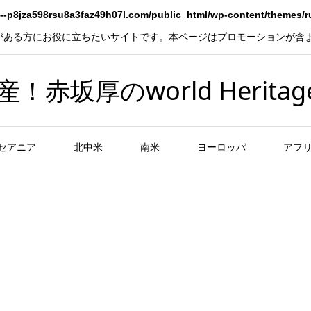
--p8jza598rsu8a3faz49h07l.com/public_html/wp-content/themes/
がある方にお役に立ちたいサイトです。本ページはプロモーションが含
坂厚のworld Heritag
セアニア
北中米
南米
ヨーロッパ
アフ